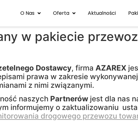
O Nas
Oferta
Aktualności
Pak
ny w pakiecie przewo
zetelnego Dostawcy
, firma
AZAREX
jes
pisami prawa w zakresie wykonywanej d
mianami z nimi związanymi.
wność naszych
Partnerów
jest dla na
m informujemy o zaktualizowaniu usta
nitorowania drogowego przewozu towa