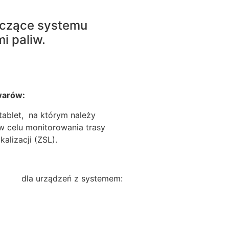
yczące systemu
i paliw.
warów:
 tablet, na którym należy
w celu monitorowania trasy
lizacji (ZSL).
mo dla urządzeń z systemem: