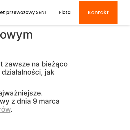
Kontakt
iet przewozowy SENT
Flota
zowym
t zawsze na bieżąco
ziałalności, jak
s najważniejsze.
wy z dnia 9 marca
rów
.