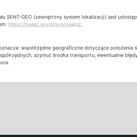
ułu SENT-GEO (zewnętrzny system lokalizacji) jest udostę
em:
https://puesc.gov.pl/e-przewoz
.
znacza: współrzędne geograficzne dotyczące położenia śr
współrzędnych, azymut środka transportu, ewentualne błę
ora.