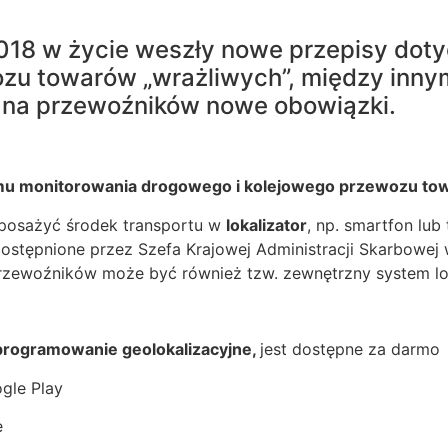
018 w życie weszły nowe przepisy dot
zu towarów „wrażliwych”, między innym
 na przewoźników nowe obowiązk
i.
u monitorowania drogowego i kolejowego przewozu to
posażyć środek transportu w
lokalizator
, np. smartfon lub
stępnione przez Szefa Krajowej Administracji Skarbowej 
rzewoźników może być również tzw. zewnętrzny system loka
oprogramowanie geolokalizacyjne,
jest dostępne za dar
gle Play
e